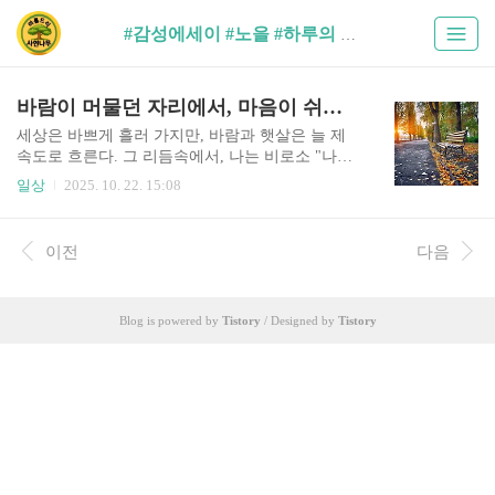
#감성에세이 #노을 #하루의 끝에서 #힐링글 #마음의 여유 #바람이 머물던 자리 (1)
바람이 머물던 자리에서, 마음이 쉬어 가다.
세상은 바쁘게 흘러 가지만, 바람과 햇살은 늘 제
속도로 흐른다. 그 리듬속에서, 나는 비로소 "나의
시간"을 찿았다. 가끔은 아무일도 없는 날이 오히
일상
2025. 10. 22. 15:08
려 마음을 흔들어 놓는다. 그날도 딱 그랬다. 별다
를 것 없는 오후, 이유없이 가슴이 답답해서 그냥
집을 나섰다.목적지도, 약속도 없었다. 그냥 바람을
이전
다음
맞으며 걷고 싶었다.도시의 소음이 뒤로 멀어 질수
록 머릿속이 서서히 비워졌다. 발길이 닿는 대로 걷
다 보니,오래된 공원 하나가 눈앞에 나타났다.바람
Blog is powered by
Tistory
/ Designed by
Tistory
에 낙엽이 흩날리며 길위를 덮고 있었고, 그 사이로
햇살이 부서져 내렸다. 마치 시간이 멈춘 것처럼 고
요했다.벤치에 앉아 한참을 하늘만 바라봤다. 작은
구름 사이로 비추는 햇살이 유난히 따듯하게 느껴
졌다.그 햇볕이 마치 오랜 친구의 손길처럼 어깨를
가만히 감쌌..