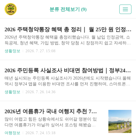
분류 전체보기 (9)
2026 주택청약통장 혜택 총 정리｜ 월 25만 원 인정금액 확대부터 소득공제까지 한눈에
2026년 주택청약통장 혜택을 총정리했습니다. 월 납입 인정금액, 소
득공제, 청년 혜택, 가입 방법, 청약 당첨 시 장점까지 쉽고 자세하게
알아보세요.2026 주택청약통장 혜택 총정리주택청약통장은 내 집
생활정보
2026. 7. 27. 15:08
마련을 준비하는 사람이라면 반드시 가입해야 하는 대표적인 금융
상품입니다. 2026년에도 청약 제도가 유지되면서 납입 인정금액 확
대와 세제 혜택 등 다양한 장점이 이어지고 있습니다. 이번 글에서는
2026 주민등록 사실조사 비대면 참여방법｜정부24에서 5분 만에 끝내는 방법
2026년 기준 주택청약통장의 혜택과 꼭 알아야 할 내용을 정리했습
니다.주택청약통장이란?주택청약통장은 국민주택과 민영주택 청약
매년 실시되는 주민등록 사실조사가 2026년에도 시작됐습니다.올해
신청 자격을 얻기 위해 가입하는 통장입니다.단순한 저축상품이 아
역시 정부24 앱을 이용한 비대면 조사를 먼저 진행하며, 스마트폰만
니라,아파트 청약 자격 확보소득공제 혜택높은 금리 혜택청년 우대
있으면 집에서 약 5분 안에 참여할 수 있습니다.비대면 조사에 참여
생활정보
2026. 7. 26. 14:36
혜택등 여러 장점을 함께 누릴 수 있습니다.특히 사회초년생이..
하지 않으면 방문조사 대상이 될 수 있으므로 미리 참여하는 것이 편
리합니다. 이번 글에서는 조사 기간, 정부24 참여방법, 방문조사 대
상, 주의사항까지 최신 정보를 한 번에 정리해드립니다.📌 목차 추천
2026년 여름휴가 국내 여행지 추천 7곳, 비용부담 줄이고 제대로 쉴 수 있는 여행지로 골랐어요 .
위치주민등록 사실조사란?조사 기간정부24 비대면 참여방법방문조
사 대상자주 묻는 질문 주민등록 사실조사란?핵심 요약주민등록 사
많이 어렵고 힘든 상황속에서도 쉬어갈 명분이 있
실조사는 주민등록 주소와 실제 거주지가 일치하는지 확인하는 국
다면 여름휴가가 아닐까 싶어서 포스팅 해봤습니
가 조사입니다. 매년 행정안전부가 실시하며, 정확한 행정서비스와
다. “올여름 휴가는 어디로 가야 하지?” 매번 고민
여행정보
2026. 7. 24. 15:18
복지정책의 기초자료로 활용됩니다.조사는 주민등록법에 따라 전..