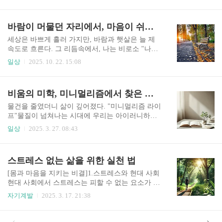
되는 숙제죠, 가족들과 또는 친구들과 함께 계획을
짜다보면 각각 원하는 곳이 달라서 의견이 분분해
지기 마련입니다. 올해는 많은 분들이 여러가지 상
바람이 머물던 자리에서, 마음이 쉬어 가다.
황을 고려해서 실속형 노선을 많이 선택하지 않을
까 싶습니다. 여행을 떠나고 싶은 마음은 굴뚝같지
세상은 바쁘게 흘러 가지만, 바람과 햇살은 늘 제
만 숙박비와 식비, 교통비까지 계산하다 보면 선뜻
속도로 흐른다. 그 리듬속에서, 나는 비로소 "나의
예약하기가 어렵고, 유명 관광지는 사람이 너무 많
시간"을 찿았다. 가끔은 아무일도 없는 날이 오히
일상
2025. 10. 22. 15:08
아서 쉬기는 어렵고, 조용한 곳을 선택하자니 볼거
려 마음을 흔들어 놓는다. 그날도 딱 그랬다. 별다
리와 편의시설이 부족할까 걱정이 되기도 할것입
를 것 없는 오후, 이유없이 가슴이 답답해서 그냥
니다. 2026년 여름휴가의 핵심 흐름은 ‘멀리 오래
집을 나섰다.목적지도, 약속도 없었다. 그냥 바람을
비움의 미학, 미니멀리즘에서 찾은 여유로운 삶!
떠나기보다 가까운 곳에서 짧고 편안하게 쉬기’를
맞으며 걷고 싶었다.도시의 소음이 뒤로 멀어 질수
선택하는 추세입니다. 최근 조사에서..
록 머릿속이 서서히 비워졌다. 발길이 닿는 대로 걷
물건을 줄였더니 삶이 깊어졌다. "미니멀리즘 라이
다 보니,오래된 공원 하나가 눈앞에 나타났다.바람
프"물질이 넘쳐나는 시대에 우리는 아이러니하게
에 낙엽이 흩날리며 길위를 덮고 있었고, 그 사이로
도 점점 더 숨이 막히는 일상을 살아가고 있습니다.
일상
2025. 3. 27. 08:43
햇살이 부서져 내렸다. 마치 시간이 멈춘 것처럼 고
정신없는 하루 속에서 문득, ‘나는 정말 필요한 것
요했다.벤치에 앉아 한참을 하늘만 바라봤다. 작은
을 가지고 있는 걸까?’라는 질문이 스쳐 지나갈 때
구름 사이로 비추는 햇살이 유난히 따듯하게 느껴
가 있죠. 그 질문에 대한 대답을 찾는 이들에게, *
스트레스 없는 삶을 위한 실천 법
졌다.그 햇볕이 마치 오랜 친구의 손길처럼 어깨를
*‘미니멀리즘’**은 단순한 트렌드를 넘어 삶의 방
가만히 감쌌..
향성을 제시하는 깊이 있는 철학이 됩니다. 미니멀
[몸과 마음을 지키는 비결]1.스트레스와 현대 사회
리즘, 단순함 속에서 본질을 찾다 미니멀리즘(mini
현대 사회에서 스트레스는 피할 수 없는 요소가 되
malism)은 본래 예술에서 시작된 개념입니다. ‘최
었습니다. 빠르게 변화하는 사회 구조, 치열한 경
자기계발
2025. 3. 17. 21:38
소한의 요소로 최대의 효과를 만든다’는 철학은 현
쟁, 경제적 부담, 인간관계 등의 요인으로 인해 많
대 미술, 디자인, 음악, 건축을 넘어 일상의 태도로
은 사람들이 지속적인 스트레스를 경험하고 있습
확장되었죠. 미니멀 라이프는 단순히 적게 소유하
니다. 세계보건기구(WHO)는 스트레스를 21세기